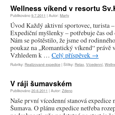
Wellness víkend v resortu Sv.
Publikováno
9.7.2011
|
Autor:
Marty
Úvod Každý aktivní sportovec, turista –
Expediční myšlenky – potřebuje čas od č
Nám se poštěstilo, že jsme od rodinného
poukaz na „Romantický víkend“ právě v
Vzhledem k …
Celý příspěvek
→
Rubriky:
Realizované expedice
|
Štítky:
Relax
,
Vícedenní
,
Welln
V ráji šumavském
Publikováno
20.6.2011
|
Autor:
Zdeno
Naše první vícedenní stanová expedice 
Šumava. O plánu expedice netřeba rozep