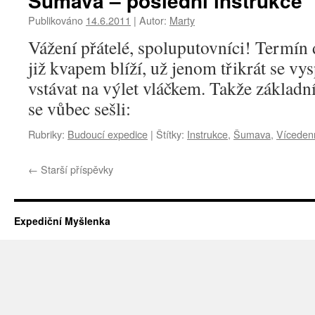
Šumava – poslední instrukce
Publikováno
14.6.2011
|
Autor:
Marty
Vážení přátelé, spoluputovníci! Termín 
již kvapem blíží, už jenom třikrát se 
vstávat na výlet vláčkem. Takže základn
se vůbec sešli:
Rubriky:
Budoucí expedice
|
Štítky:
Instrukce
,
Šumava
,
Víceden
←
Starší příspěvky
Expediční Myšlenka