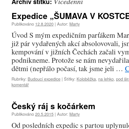
Vícedenní
Archiv štítku:
Expedice „ŠUMAVA V KOSTCE
Publikováno
12.8.2020
|
Autor:
Marty
Úvod S mým expedičním parťákem Mart
již pár vydařených akcí absolovovali, js
kempování v jižních Čechách začali vym
podnikneme. Protože se nám nevydařil
dětmi (nepřálo počasí, tak jsme jeli …
C
Rubriky:
Budoucí expedice
|
Štítky:
Koloběžka
,
na lehko
,
pod ši
komentář
Český ráj s kočárkem
Publikováno
20.5.2015
|
Autor:
Marty
Od posledních expedic s partou uplynul