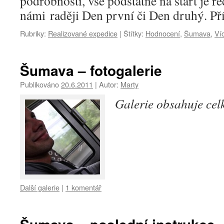
podrobnosti, vše podstatné na start je ře
námi raději Den první či Den druhý. Př
Rubriky:
Realizované expedice
|
Štítky:
Hodnocení
,
Šumava
,
Ví
Šumava – fotogalerie
Publikováno
20.6.2011
|
Autor:
Marty
Galerie obsahuje ce
Další galerie
|
1 komentář