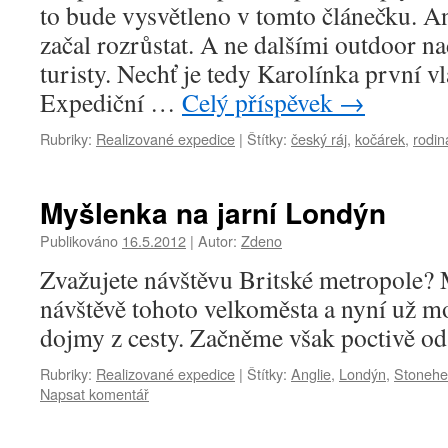
to bude vysvětleno v tomto článečku. A
začal rozrůstat. A ne dalšími outdoor n
turisty. Nechť je tedy Karolínka první 
Expediční …
Celý příspěvek
→
Rubriky:
Realizované expedice
|
Štítky:
český ráj
,
kočárek
,
rodin
Myšlenka na jarní Londýn
Publikováno
16.5.2012
|
Autor:
Zdeno
Zvažujete návštěvu Britské metropole?
návštěvě tohoto velkoměsta a nyní už m
dojmy z cesty. Začněme však poctivě od
Rubriky:
Realizované expedice
|
Štítky:
Anglie
,
Londýn
,
Stoneh
Napsat komentář