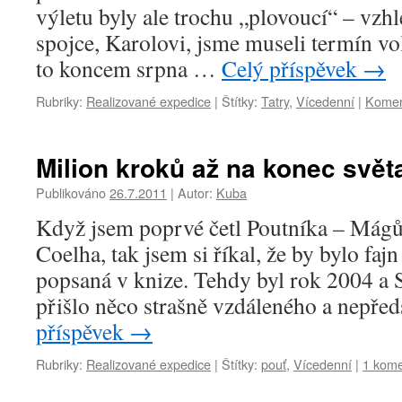
výletu byly ale trochu „plovoucí“ – vzh
spojce, Karolovi, jsme museli termín vo
to koncem srpna …
Celý příspěvek
→
Rubriky:
Realizované expedice
|
Štítky:
Tatry
,
Vícedenní
|
Komen
Milion kroků až na konec svět
Publikováno
26.7.2011
|
Autor:
Kuba
Když jsem poprvé četl Poutníka – Mágů
Coelha, tak jsem si říkal, že by bylo fajn
popsaná v knize. Tehdy byl rok 2004 a 
přišlo něco strašně vzdáleného a nepře
příspěvek
→
Rubriky:
Realizované expedice
|
Štítky:
pouť
,
Vícedenní
|
1 kome