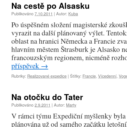
Na cestě po Alsasku
Publikováno
7.10.2011
|
Autor:
Kuba
Po úspěšném složení magisterské zkoušk
vyrazit na další plánovaný výlet. Tento
oblast na hranici Německa a Francie zv
hlavním městem Štrasburk je Alsasko 
francouzským regionem, nicméně roz
příspěvek
→
Rubriky:
Realizované expedice
|
Štítky:
Francie
,
Vícedenní
,
Vog
Na otočku do Tater
Publikováno
2.9.2011
|
Autor:
Marty
V rámci týmu Expediční myšlenky byla 
plánována už od samého začátku letošn