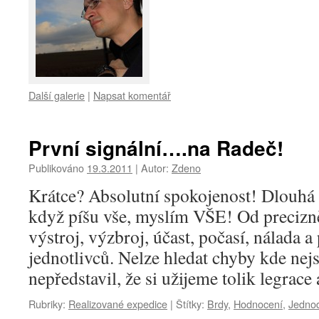
Další galerie
|
Napsat komentář
První signální….na Radeč!
Publikováno
19.3.2011
|
Autor:
Zdeno
Krátce? Absolutní spokojenost! Dlouhá 
když píšu vše, myslím VŠE! Od precizn
výstroj, výzbroj, účast, počasí, nálada a
jednotlivců. Nelze hledat chyby kde nej
nepředstavil, že si užijeme tolik legrac
Rubriky:
Realizované expedice
|
Štítky:
Brdy
,
Hodnocení
,
Jedno