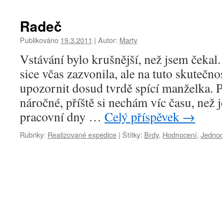
Radeč
Publikováno
19.3.2011
|
Autor:
Marty
Vstávání bylo krušnější, než jsem čekal
sice včas zazvonila, ale na tuto skutečn
upozornit dosud tvrdě spící manželka. 
náročné, příště si nechám víc času, než 
pracovní dny …
Celý příspěvek
→
Rubriky:
Realizované expedice
|
Štítky:
Brdy
,
Hodnocení
,
Jedno