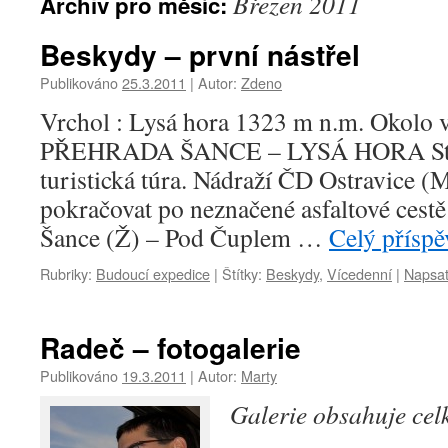
Březen 2011
Archiv pro měsíc:
Beskydy – první nástřel
Publikováno
25.3.2011
|
Autor:
Zdeno
Vrchol : Lysá hora 1323 m n.m. Okol
PŘEHRADA ŠANCE – LYSÁ HORA Stř
turistická túra. Nádraží ČD Ostravice (
pokračovat po neznačené asfaltové cestě
Šance (Ž) – Pod Čuplem …
Celý přísp
Rubriky:
Budoucí expedice
|
Štítky:
Beskydy
,
Vícedenní
|
Napsat
Radeč – fotogalerie
Publikováno
19.3.2011
|
Autor:
Marty
Galerie obsahuje ce