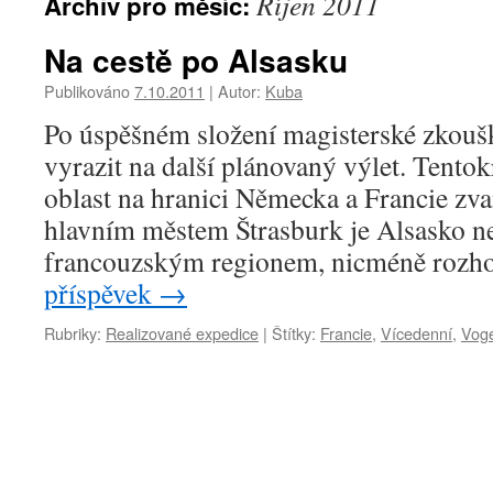
Říjen 2011
Archiv pro měsíc:
Na cestě po Alsasku
Publikováno
7.10.2011
|
Autor:
Kuba
Po úspěšném složení magisterské zkoušk
vyrazit na další plánovaný výlet. Tento
oblast na hranici Německa a Francie zv
hlavním městem Štrasburk je Alsasko 
francouzským regionem, nicméně roz
příspěvek
→
Rubriky:
Realizované expedice
|
Štítky:
Francie
,
Vícedenní
,
Vog