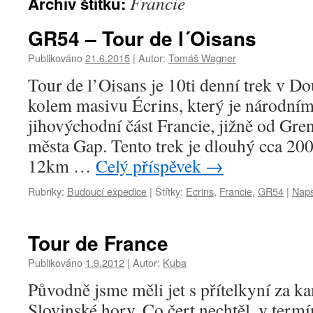
Francie
Archiv štítku:
GR54 – Tour de l´Oisans
Publikováno
21.6.2015
|
Autor:
Tomáš Wagner
Tour de l’Oisans je 10ti denní trek v 
kolem masivu Écrins, který je národním
jihovýchodní část Francie, jižně od Gre
města Gap. Tento trek je dlouhý cca 2
12km …
Celý příspěvek
→
Rubriky:
Budoucí expedice
|
Štítky:
Ecrins
,
Francie
,
GR54
|
Naps
Tour de France
Publikováno
1.9.2012
|
Autor:
Kuba
Původně jsme měli jet s přítelkyní za 
Slovinské hory. Co čert nechtěl, v term