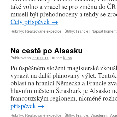
také volno a vracel se pro změnu do ČR 
museli být přehodnoceny a tehdy se zro
Celý příspěvek
→
Rubriky:
Realizované expedice
|
Štítky:
Francie
|
Napsat koment
Na cestě po Alsasku
Publikováno
7.10.2011
|
Autor:
Kuba
Po úspěšném složení magisterské zkoušk
vyrazit na další plánovaný výlet. Tento
oblast na hranici Německa a Francie zv
hlavním městem Štrasburk je Alsasko 
francouzským regionem, nicméně roz
příspěvek
→
Rubriky:
Realizované expedice
|
Štítky:
Francie
,
Vícedenní
,
Vog