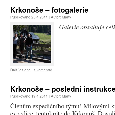
Krkonoše – fotogalerie
Publikováno
25.4.2011
|
Autor:
Marty
Galerie obsahuje ce
Další galerie
|
1 komentář
Krkonoše – poslední instrukc
Publikováno
19.4.2011
|
Autor:
Marty
Členům expedičního týmu! Mílovými kro
expedice, tentokráte do Krkonoš. Dovolil