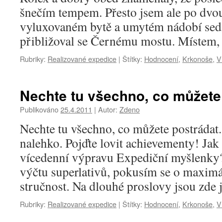
šnečím tempem. Přesto jsem ale po dvo
vyluxovaném bytě a umytém nádobí sedn
přibližoval se Černému mostu. Místem
Rubriky:
Realizované expedice
|
Štítky:
Hodnocení
,
Krkonoše
,
V
Nechte tu všechno, co můžete 
Publikováno
25.4.2011
|
Autor:
Zdeno
Nechte tu všechno, co můžete postrádat
nalehko. Pojďte lovit achievementy! Jak
vícedenní výpravu Expediční myšlenky
výčtu superlativů, pokusím se o maximál
stručnost. Na dlouhé proslovy jsou zde 
Rubriky:
Realizované expedice
|
Štítky:
Hodnocení
,
Krkonoše
,
V