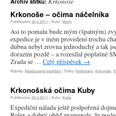
Krkonoše
Archiv štítku:
Krkonoše – očima náčelníka
Publikováno
26.4.2011
|
Autor:
Marty
Asi to pomalu bude mým (špatným) zvyk
expedice je v mém provedení trochu ch
dubna nebyl zrovna jednoduchý a tak js
dorazím pozdě – a rozesílal poplašné 
Zrada se …
Celý příspěvek
→
Rubriky:
Realizované expedice
|
Štítky:
Hodnocení
,
Krkonoše
,
V
Krkonošská očima Kuby
Publikováno
26.4.2011
|
Autor:
Kuba
Expediční nálada ještě podpořená doj
Rolex a dobrý oběd znamenaly, že posle