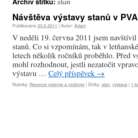
stan
Archiv štítku:
Návštěva výstavy stanů v PVA
Publikováno
23.6.2011
|
Autor:
Adam
V neděli 19. června 2011 jsem navštívi
stanů. Co si vzpomínám, tak v letňansk
letech několik ročníků proběhlo. Před v
mohl rozhodnout, jestli nezatočit vpravo
výstavu …
Celý příspěvek
→
Rubriky:
Recenze výstroje a výzbroje
|
Štítky:
stan
,
výstava
|
1 k