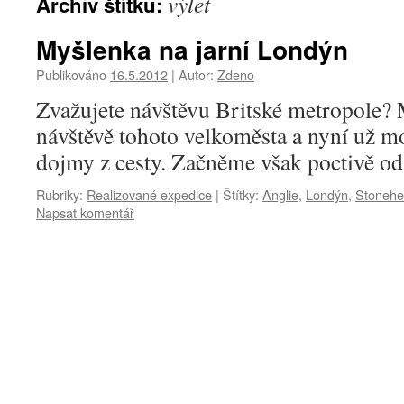
výlet
Archiv štítku:
Myšlenka na jarní Londýn
Publikováno
16.5.2012
|
Autor:
Zdeno
Zvažujete návštěvu Britské metropole?
návštěvě tohoto velkoměsta a nyní už m
dojmy z cesty. Začněme však poctivě od
Rubriky:
Realizované expedice
|
Štítky:
Anglie
,
Londýn
,
Stoneh
Napsat komentář