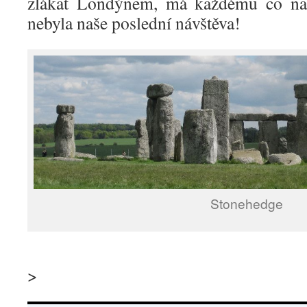
zlákat Londýnem, má každému co nab
nebyla naše poslední návštěva!
Stonehedge
>