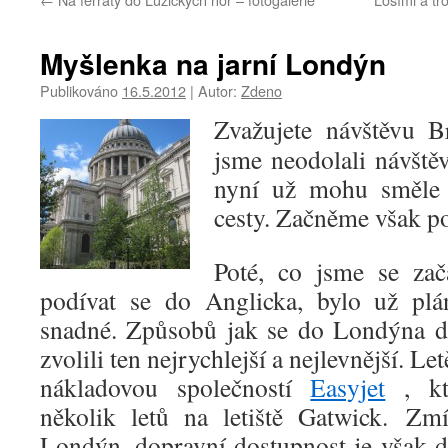
Myšlenka na jarní Londýn
Publikováno
16.5.2012
|
Autor:
Zdeno
Zvažujete návštěvu B
jsme neodolali návště
nyní už mohu směle 
cesty. Začněme však po
Poté, co jsme se zač
podívat se do Anglicka, bylo už plán
snadné. Způsobů jak se do Londýna do
zvolili ten nejrychlejší a nejlevnější. Le
nákladovou společností
Easyjet
, kt
několik letů na letiště Gatwick. Zm
Londýn, dopravní dostupnost je však 