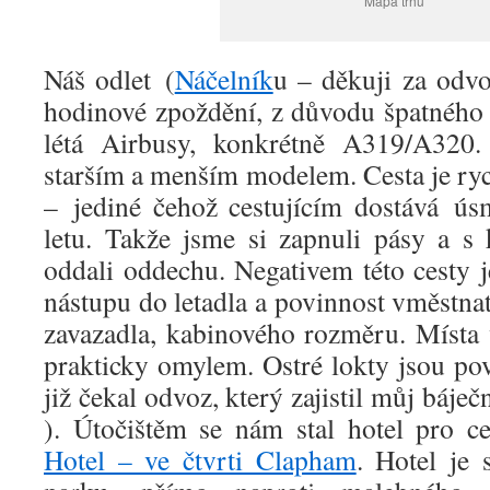
Mapa trhů
Náš odlet (
Náčelník
u – děkuji za odvo
hodinové zpoždění, z důvodu špatného 
létá Airbusy, konkrétně A319/A320.
starším a menším modelem. Cesta je rychl
– jediné čehož cestujícím dostává ús
letu. Takže jsme si zapnuli pásy a 
oddali oddechu. Negativem této cesty j
nástupu do letadla a povinnost vměstna
zavazadla, kabinového rozměru. Místa 
prakticky omylem. Ostré lokty jsou pov
již čekal odvoz, který zajistil můj báje
). Útočištěm se nám stal hotel pro ce
Hotel – ve čtvrti Clapham
. Hotel je 