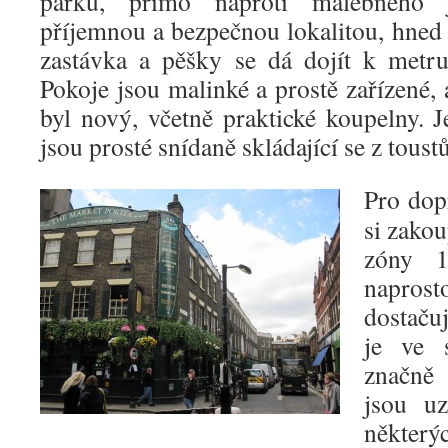
parku, přímo naproti malebného 
příjemnou a bezpečnou lokalitou, hned 
zastávka a pěšky se dá dojít k metr
Pokoje jsou malinké a prostě zařízené, 
byl nový, včetně praktické koupelny. 
jsou prosté snídaně skládající se z tous
Pro dop
si zakou
zóny 1
naprosto
dostaču
je ve 
značně 
jsou uz
někter