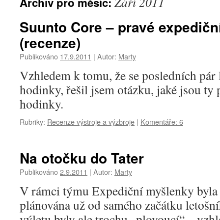
Září 2011
Archiv pro měsíc:
Suunto Core – pravé expedičn
(recenze)
Publikováno
17.9.2011
|
Autor:
Marty
Vzhledem k tomu, že se posledních pár 
hodinky, řešil jsem otázku, jaké jsou ty
hodinky.
Rubriky:
Recenze výstroje a výzbroje
|
Komentáře: 6
Na otočku do Tater
Publikováno
2.9.2011
|
Autor:
Marty
V rámci týmu Expediční myšlenky byla 
plánována už od samého začátku letošn
výletu byly ale trochu „plovoucí“ – vzh