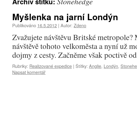
Stonehedge
Archiv štítku:
Myšlenka na jarní Londýn
Publikováno
16.5.2012
|
Autor:
Zdeno
Zvažujete návštěvu Britské metropole?
návštěvě tohoto velkoměsta a nyní už m
dojmy z cesty. Začněme však poctivě od
Rubriky:
Realizované expedice
|
Štítky:
Anglie
,
Londýn
,
Stoneh
Napsat komentář