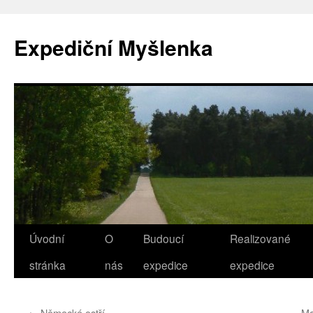
Přejít
k
Expediční Myšlenka
obsahu
webu
Úvodní
O
Budoucí
Realizované
stránka
nás
expedice
expedice
←
Německé ostří
Ma