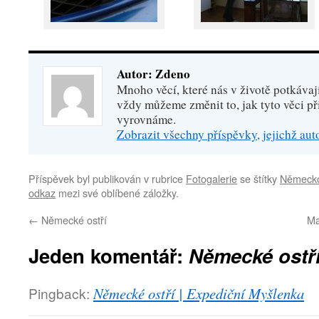
Autor: Zdeno
Mnoho věcí, které nás v životě potkávaj
vždy můžeme změnit to, jak tyto věci př
vyrovnáme.
Zobrazit všechny příspěvky, jejichž au
Příspěvek byl publikován v rubrice
Fotogalerie
se štítky
Německ
odkaz
mezi své oblíbené záložky.
←
Německé ostří
Ma
Jeden komentář:
Německé ostří
Pingback:
Německé ostří | Expediční Myšlenka