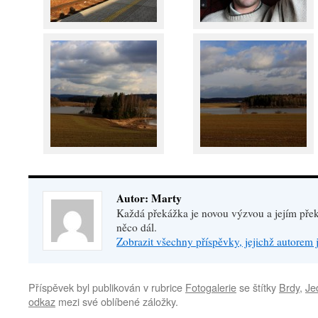
Autor: Marty
Každá překážka je novou výzvou a jejím př
něco dál.
Zobrazit všechny příspěvky, jejichž autorem
Příspěvek byl publikován v rubrice
Fotogalerie
se štítky
Brdy
,
Je
odkaz
mezi své oblíbené záložky.