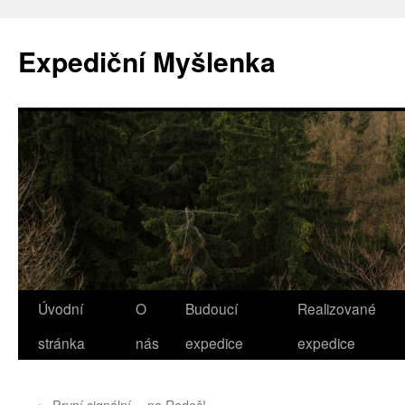
Přejít
k
Expediční Myšlenka
obsahu
webu
Úvodní
O
Budoucí
Realizované
stránka
nás
expedice
expedice
←
První signální….na Radeč!